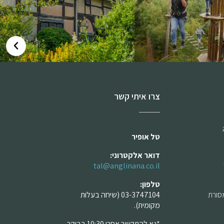
צרו איתי קשר
טל אופיר
דואר אלקטרוני:
tal@anglinana.co.il
טלפון:
מסורת
03-3747104 (שיחה בעלות
מקומית).
*נא להתקשר אחרי 10:30 בבוקר