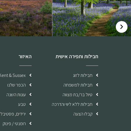
חבילות ותפירה אישית
האיזור
חבילות לזוג
Kent & Sussex
חבילות למשפחה
הכפר שלנו
טיול בר/בת מצווה
עונות השנה
חבילות ללא ליווי והדרכה
טבע
קבלו הצעה
ירידים, פסטיבלי
רומנטי / פינוק