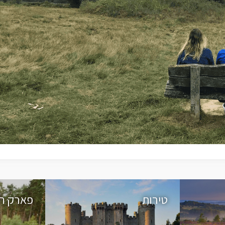
טירות
פארק ח