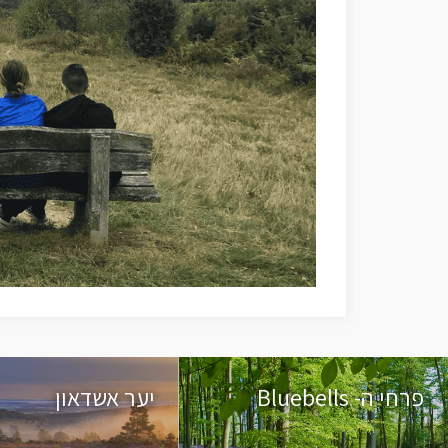
פרחי ה- Bluebells
יער אשדאון