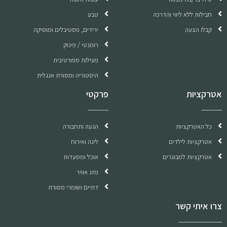
חבילות ללא ליווי והדרכה
טבע
קבלו הצעה
ירידים, פסטיבלים ומוסיקה
רומנטי / פינוק
פעילות ספורטיבית
היסטוריה ומסורת אנגלית
אטרקציות
פרקטי
כל האטרקציות
הגעה ותחבורה
אטרקציות לילדים
לינה ואירוח
אטרקציות למבוגרים
אוכל ומסעדות
מזג אוויר
דתיים ושומרי מסורת
צרו איתי קשר