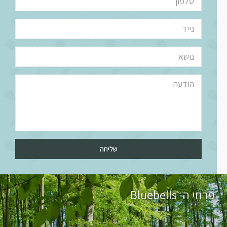
שליחה
פרחי ה- Bluebells