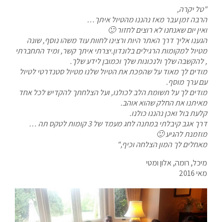
"טל יקרה,
הרבה זמן עבר מאז נהננו מהטיול איתך…
ואין יום שאנחנו לא רוצים לחזור 🙂
הגענו אליך דרך האתר היות ורצינו לחוות עוד משהו נוסף, שונה
מטיול למקומות הרגילים בלונדון.יצרתי איתך קשר, ומיד התחברתי
, להקשבה שלך ולנכונות שלך וכמובן לידע שלך.
מודים לך מאוד על שהפכת את הטיול שלנו מטיול סטנדרטי לטיול
עם ערך מוסף.
מודים לך על תשומת הלב לכולנו, ועל הצלחתך להקדיש לכל אחד
מאיתנו את החלק שהוא אוהב.
קלעת בול ואכן נהננו כולנו.
דרך אגב קיבלתי במתנה לחג מעמד של 3 קומות לטקס תה …
מוזמנת להגיע 🙂
מאחלים לך המון הצלחה וכיף,"
מיכל, רומה, אלון ומטי
מאי 2016