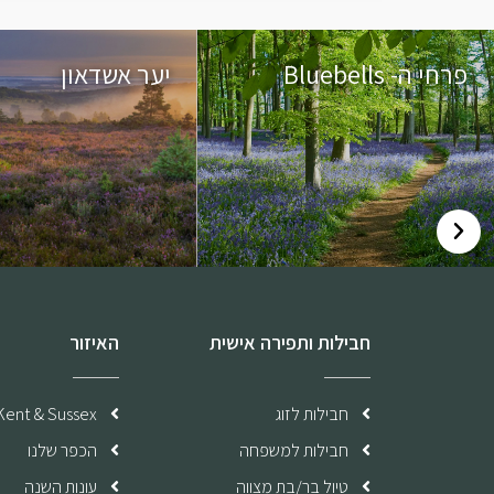
פרחי ה- Bluebells
יער אשדאון
חבילות ותפירה אישית
האיזור
חבילות לזוג
Kent & Sussex
חבילות למשפחה
הכפר שלנו
טיול בר/בת מצווה
עונות השנה