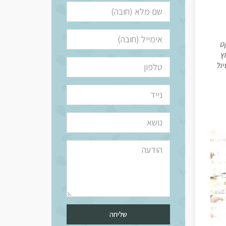
קט
ץ
יול
שליחה