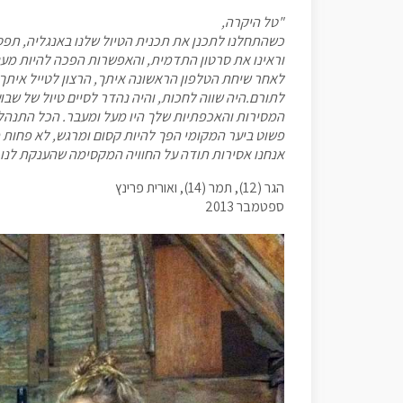
"טל היקרה,
כשהתחלנו לתכנן את תכנית הטיול שלנו באנגליה, תפס
וראינו את סרטון התדמית, והאפשרות הפכה להיות מענ
לאחר שיחת הטלפון הראשונה איתך, הרצון לטייל איתך המ
לתורם.היה שווה לחכות, והיה נהדר לסיים טיול של שבו
המסירות והאכפתיות שלך היו מעל ומעבר. הכל התנהל בכ
פשוט ביער המקומי הפך להיות קסום ומרגש, לא פחות 
אנחנו אסירות תודה על החוויה המקסימה שהענקת לנו,
הגר (12), תמר (14), ואורית פרינץ
ספטמבר 2013