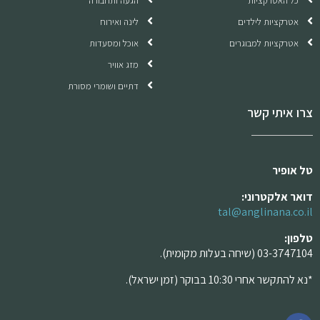
כל האטרקציות
הגעה ותחבורה
אטרקציות לילדים
לינה ואירוח
אטרקציות למבוגרים
אוכל ומסעדות
מזג אוויר
דתיים ושומרי מסורת
צרו איתי קשר
טל אופיר
דואר אלקטרוני:
tal@anglinana.co.il
טלפון:
03-3747104 (שיחה בעלות מקומית).
*נא להתקשר אחרי 10:30 בבוקר (זמן ישראל).