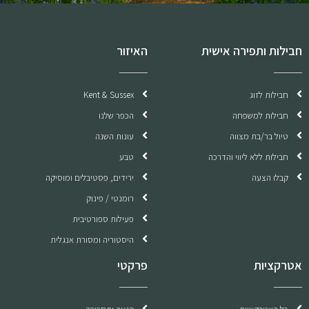
חבילות ותפירה אישית
האיזור
חבילות לזוג
Kent & Sussex
חבילות למשפחה
הכפר שלנו
טיול בר/בת מצווה
עונות השנה
חבילות ללא ליווי והדרכה
טבע
קבלו הצעה
ירידים, פסטיבלים ומוסיקה
רומנטי / פינוק
פעילות ספורטיבית
היסטוריה ומסורת אנגלית
אטרקציות
פרקטי