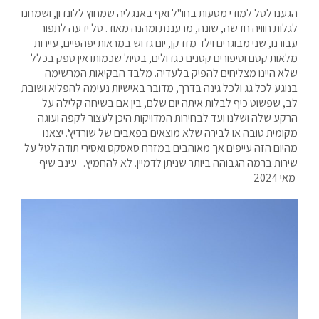
הגענו לטל למודי מסעות בחו"ל ואף באנגליה שמחוץ ללונדון, ושמחנו
לגלות חוויה חדשה, שונה, מרעננת ומהנה מאוד. טל ידעה לתפור
עבורנו, שני מבוגרים וילד מזדקן, יום גדוש במראות יפהפיים, עיירות
מלאות קסם וסיפורים קטנים כגדולים, בטיול שכמותו אין ספק בכלל
שלא היינו מצליחים להפיק בלעדיה. מלבד הבקיאות המרשימה
בנוגע לכל גג ולכל גינה בדרך, מדובר באישיות נעימה להפליא ושובת
לב, שפשוט כיף לבלות איתה יום שלם, בין אם בשיחה קלילה על
הרקע שלה ושלנו ועד לבחירות המדויקות היכן לעצור לקפה ועוגה
מקומית טובה או לבירה שלא מוצאים בפאבים של שורדיץ'. יצאנו
מהיום הזה עייפים אך מאוהבים במזרח סאסקס ואסירי תודה לטל על
שירות ברמה הגבוהה ביותר שניתן לדמיין. לא להחמיץ. עינב שיף
מאי 2024