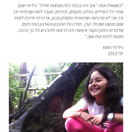
"כששאלו אותי ״איך היה בכפר הזה שנסעת אליו?״ גיליתי שגם
אחרי כל המילים: נפלא, מקסים, מדהים, מעבר למה שציפיתי וכו׳
וכו׳ אני לא מרגישה שתיארתי מספיק ונכון, אז הייתי חייבת לספר
שגם פגשנו שם חד-קרן . תודה על התכנון והארגון המדויקים
שלמרות הזמן הקצר איפשרו לנו לראות ולהרגיש כל כך הרבה.
מקווה להתראות שוב."
נילי ורי רואש
יולי 2013