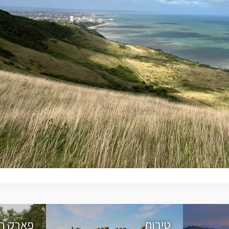
טירות
פארק ח