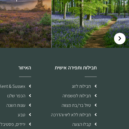
חבילות ותפירה אישית
האיזור
חבילות לזוג
Kent & Sussex
חבילות למשפחה
הכפר שלנו
טיול בר/בת מצווה
עונות השנה
חבילות ללא ליווי והדרכה
טבע
קבלו הצעה
ירידים, פסטיבלי