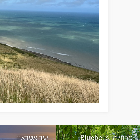
פרחי ה- Bluebells
יער אשדאון