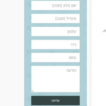
ת.
שליחה