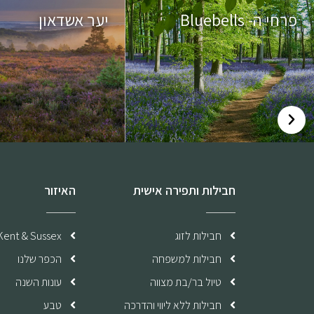
פרחי ה- Bluebells
יער אשדאון
חבילות ותפירה אישית
האיזור
חבילות לזוג
Kent & Sussex
חבילות למשפחה
הכפר שלנו
טיול בר/בת מצווה
עונות השנה
חבילות ללא ליווי והדרכה
טבע